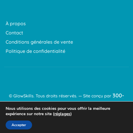
À propos
Contact
Conditions générales de vente
Politique de confidentialité
300-
©
GlowSkills
. Tous droits réservés. — Site conçu par
60
.
Nous utilisons des cookies pour vous offrir la meilleure
expérience sur notre site (
réglages
)
Accepter