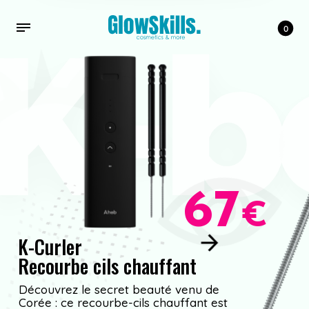
K-b
0
6
7
€
K
-
C
u
r
l
e
r
R
e
c
o
u
r
b
e
c
i
l
s
c
h
a
u
f
f
a
n
t
Découvrez le secret beauté venu de
Corée : ce recourbe-cils chauffant est